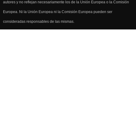
autores y no reflejan necesariamente los de la Unión Europea o la Comisión
Europea. Ni la Unión Europea ni la Comisión Europea pueden ser
consideradas responsables de las mismas.