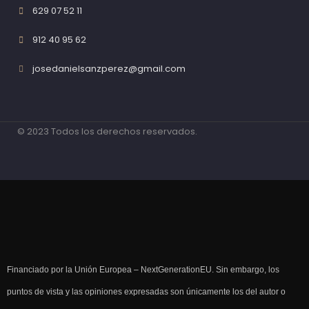
629 07 52 11
912 40 95 62
josedanielsanzperez@gmail.com
© 2023 Todos los derechos reservados.
Financiado por la Unión Europea – NextGenerationEU. Sin embargo, los
puntos de vista y las opiniones expresadas son únicamente los del autor o