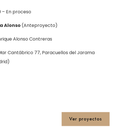
 – En proceso
a Alonso
(Anteproyecto)
nrique Alonso Contreras
Mar Cantábrico 77, Paracuellos del Jarama
rid)
Ver proyectos