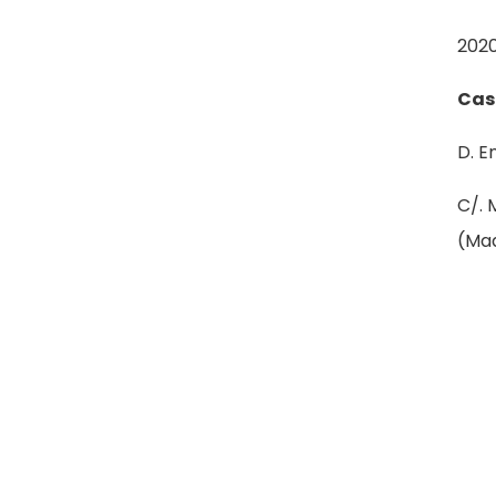
2020
Cas
D. E
C/. 
(Mad