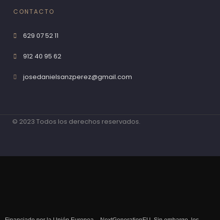
CONTACTO
629 07 52 11
912 40 95 62
josedanielsanzperez@gmail.com
© 2023 Todos los derechos reservados.
Financiado por la Unión Europea – NextGenerationEU. Sin embargo, los