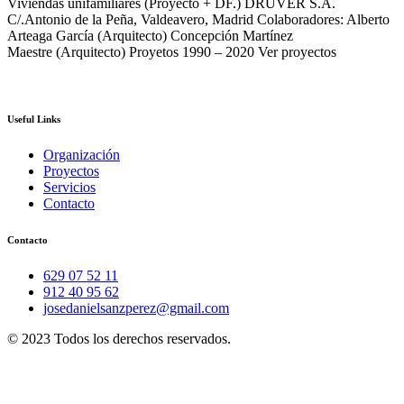
Viviendas unifamiliares (Proyecto + DF.) DRUVER S.A.
C/.Antonio de la Peña, Valdeavero, Madrid Colaboradores: Alberto
Arteaga García (Arquitecto) Concepción Martínez
Maestre (Arquitecto) Proyetos 1990 – 2020 Ver proyectos
Useful Links
Organización
Proyectos
Servicios
Contacto
Contacto
629 07 52 11
912 40 95 62
josedanielsanzperez@gmail.com
© 2023 Todos los derechos reservados.