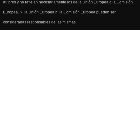
autores y no reflejan necesariamente los de la Unión Europea o la Comisión
Europea. Ni la Unión Europea ni la Comisión Europea pueden ser
consideradas responsables de las mismas.