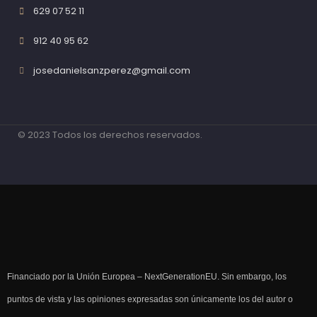
629 07 52 11
912 40 95 62
josedanielsanzperez@gmail.com
© 2023 Todos los derechos reservados.
Financiado por la Unión Europea – NextGenerationEU. Sin embargo, los
puntos de vista y las opiniones expresadas son únicamente los del autor o