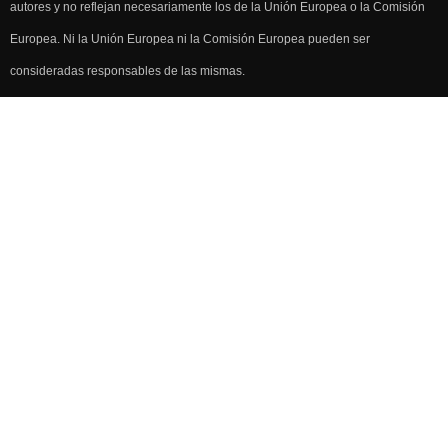
autores y no reflejan necesariamente los de la Unión Europea o la Comisión
Europea. Ni la Unión Europea ni la Comisión Europea pueden ser
consideradas responsables de las mismas.