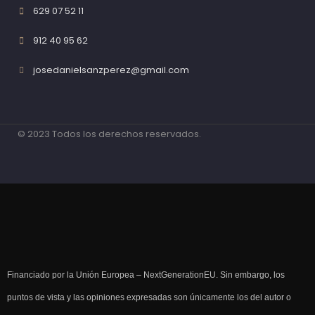
629 07 52 11
912 40 95 62
josedanielsanzperez@gmail.com
© 2023 Todos los derechos reservados.
Financiado por la Unión Europea – NextGenerationEU. Sin embargo, los
puntos de vista y las opiniones expresadas son únicamente los del autor o