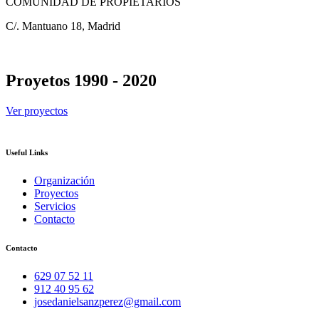
COMUNIDAD DE PROPIETARIOS
C/. Mantuano 18, Madrid
Proyetos 1990 - 2020
Ver proyectos
Useful Links
Organización
Proyectos
Servicios
Contacto
Contacto
629 07 52 11
912 40 95 62
josedanielsanzperez@gmail.com