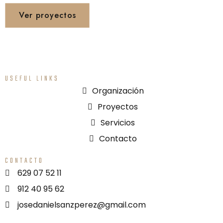
Ver proyectos
USEFUL LINKS
Organización
Proyectos
Servicios
Contacto
CONTACTO
629 07 52 11
912 40 95 62
josedanielsanzperez@gmail.com