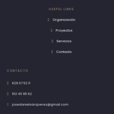
USEFUL LINKS
Organización
Proyectos
Servicios
Contacto
CONTACTO
629 07 52 11
912 40 95 62
josedanielsanzperez@gmail.com