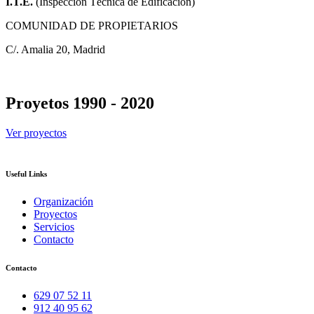
I.T.E.
(Inspección Técnica de Edificación)
COMUNIDAD DE PROPIETARIOS
C/. Amalia 20, Madrid
Proyetos 1990 - 2020
Ver proyectos
Useful Links
Organización
Proyectos
Servicios
Contacto
Contacto
629 07 52 11
912 40 95 62