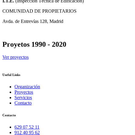
I.T.E.
(Inspección Técnica de Edificación)
COMUNIDAD DE PROPIETARIOS
Avda. de Entrevías 128, Madrid
Proyetos 1990 - 2020
Ver proyectos
Useful Links
Organización
Proyectos
Servicios
Contacto
Contacto
629 07 52 11
912 40 95 62