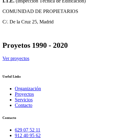
I.T.E.
(Inspección Técnica de Edificación)
COMUNIDAD DE PROPIETARIOS
C/. De la Cruz 25, Madrid
Proyetos 1990 - 2020
Ver proyectos
Useful Links
Organización
Proyectos
Servicios
Contacto
Contacto
629 07 52 11
912 40 95 62