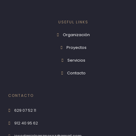
USEFUL LINKS
Organización
Proyectos
Servicios
Contacto
CONTACTO
629 07 52 11
912 40 95 62
josedanielsanzperez@gmail.com