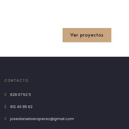
Ver proyectos
CONTACTO
629 07 52 11
912 40 95 62
josedanielsanzperez@gmail.com