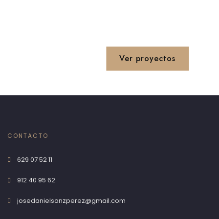
Ver proyectos
CONTACTO
629 07 52 11
912 40 95 62
josedanielsanzperez@gmail.com