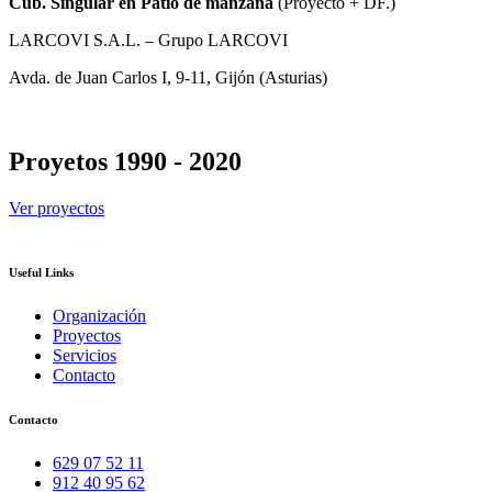
Cub. Singular en Patio de manzana
(Proyecto + DF.)
LARCOVI S.A.L. – Grupo LARCOVI
Avda. de Juan Carlos I, 9-11, Gijón (Asturias)
Proyetos 1990 - 2020
Ver proyectos
Useful Links
Organización
Proyectos
Servicios
Contacto
Contacto
629 07 52 11
912 40 95 62